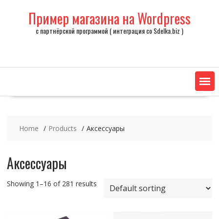
Skip
Пример магазина на Wordpress
to
content
с партнёрской программой ( интеграция со Sdelka.biz )
Home
Products
Аксессуары
Аксессуары
Showing 1–16 of 281 results