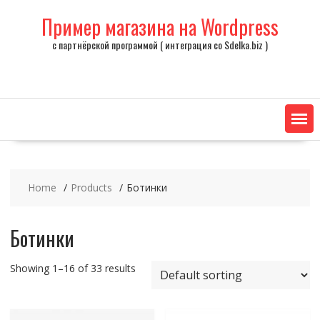
Skip
Пример магазина на Wordpress
to
content
с партнёрской программой ( интеграция со Sdelka.biz )
Home
Products
Ботинки
Ботинки
Showing 1–16 of 33 results