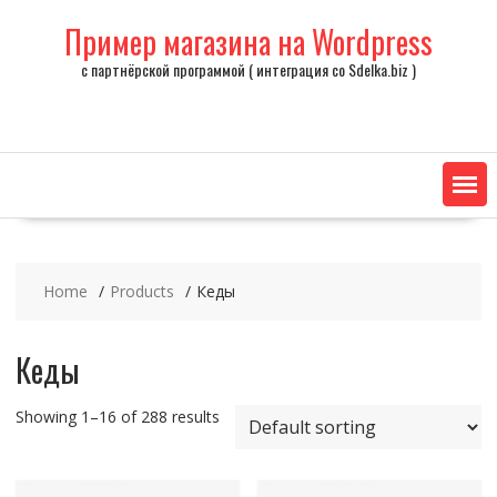
Skip
Пример магазина на Wordpress
to
content
с партнёрской программой ( интеграция со Sdelka.biz )
Home
Products
Кеды
Кеды
Showing 1–16 of 288 results