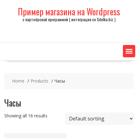
Skip
Пример магазина на Wordpress
to
content
с партнёрской программой ( интеграция со Sdelka.biz )
Home
Products
Часы
Часы
Showing all 16 results