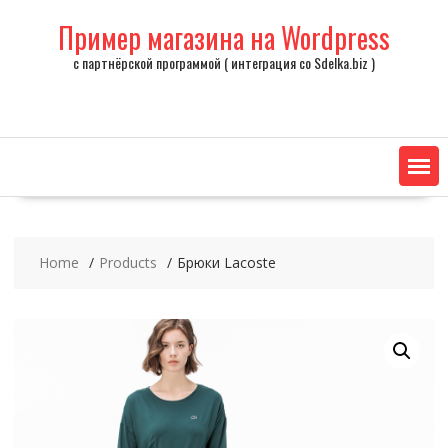
Skip
Пример магазина на Wordpress
to
content
с партнёрской программой ( интеграция со Sdelka.biz )
Home
Products
Брюки Lacoste