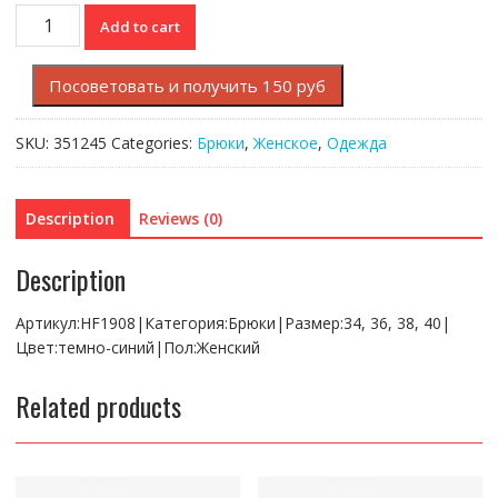
Брюки
Add to cart
Lacoste
quantity
Посоветовать и получить 150 руб
SKU:
351245
Categories:
Брюки
,
Женское
,
Одежда
Description
Reviews (0)
Description
Артикул:HF1908|Категория:Брюки|Размер:34, 36, 38, 40|
Цвет:темно-синий|Пол:Женский
Related products