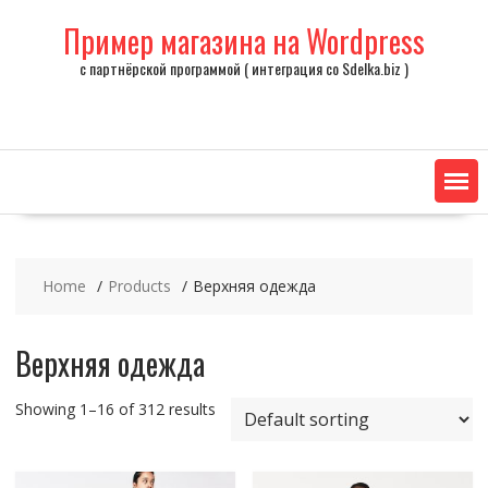
Skip
Пример магазина на Wordpress
to
content
с партнёрской программой ( интеграция со Sdelka.biz )
Home
Products
Верхняя одежда
Верхняя одежда
Showing 1–16 of 312 results