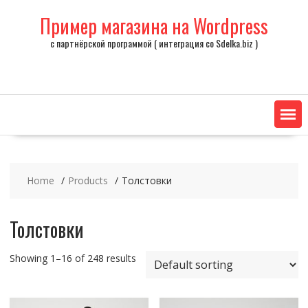
Skip
Пример магазина на Wordpress
to
content
с партнёрской программой ( интеграция со Sdelka.biz )
Home
Products
Толстовки
Толстовки
Showing 1–16 of 248 results