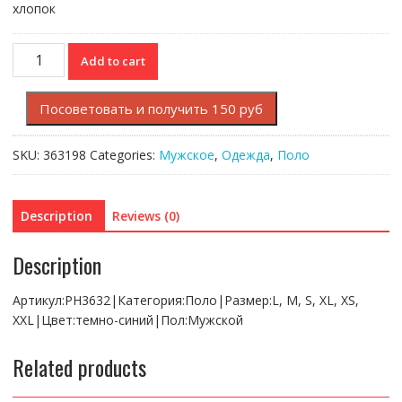
хлопок
Поло
Add to cart
Lacoste
quantity
Посоветовать и получить 150 руб
SKU:
363198
Categories:
Мужское
,
Одежда
,
Поло
Description
Reviews (0)
Description
Артикул:PH3632|Категория:Поло|Размер:L, M, S, XL, XS,
XXL|Цвет:темно-синий|Пол:Мужской
Related products