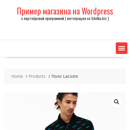
Skip
Пример магазина на Wordpress
to
content
с партнёрской программой ( интеграция со Sdelka.biz )
Home
Products
Поло Lacoste