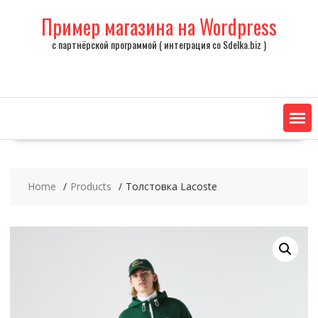
Skip
Пример магазина на Wordpress
to
content
с партнёрской программой ( интеграция со Sdelka.biz )
Home
Products
Толстовка Lacoste