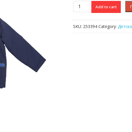
Куртка
Add to cart
Lacoste
quantity
SKU:
253394
Category:
Детск