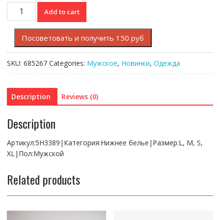
Нижнее
Add to cart
белье
Lacoste
Посоветовать и получить 150 руб
quantity
SKU:
685267
Categories:
Мужское
,
Новинки
,
Одежда
Description
Reviews (0)
Description
Артикул:5H3389|Категория:Нижнее белье|Размер:L, M, S,
XL|Пол:Мужской
Related products