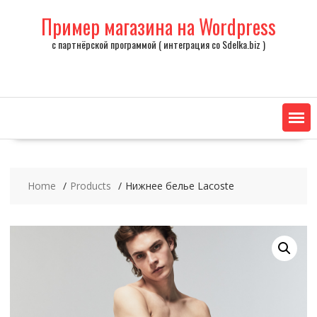
Skip
Пример магазина на Wordpress
to
content
с партнёрской программой ( интеграция со Sdelka.biz )
Home
Products
Нижнее белье Lacoste