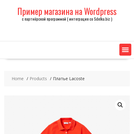
Skip
Пример магазина на Wordpress
to
content
с партнёрской программой ( интеграция со Sdelka.biz )
Home
Products
Платье Lacoste