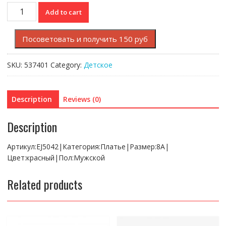
Платье
Add to cart
Lacoste
quantity
Посоветовать и получить 150 руб
SKU:
537401
Category:
Детское
Description
Reviews (0)
Description
Артикул:EJ5042|Категория:Платье|Размер:8A|
Цвет:красный|Пол:Мужской
Related products