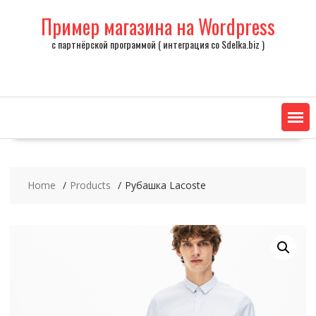
Skip
Пример магазина на Wordpress
to
content
с партнёрской программой ( интеграция со Sdelka.biz )
Home
Products
Рубашка Lacoste