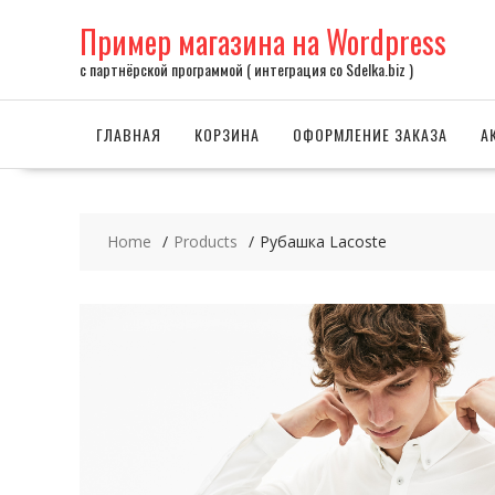
Skip
Пример магазина на Wordpress
to
content
с партнёрской программой ( интеграция со Sdelka.biz )
ГЛАВНАЯ
КОРЗИНА
ОФОРМЛЕНИЕ ЗАКАЗА
А
Home
Products
Рубашка Lacoste