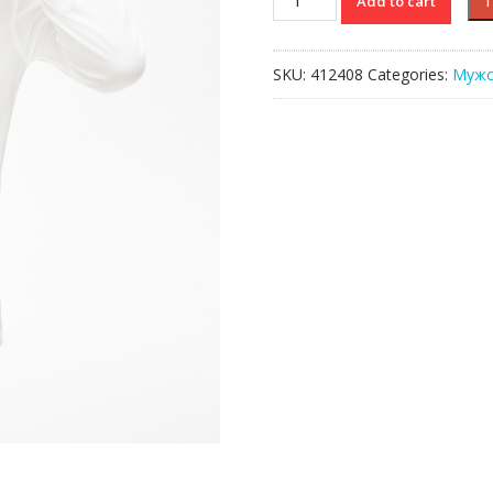
Add to cart
Lacoste
quantity
SKU:
412408
Categories:
Мужс