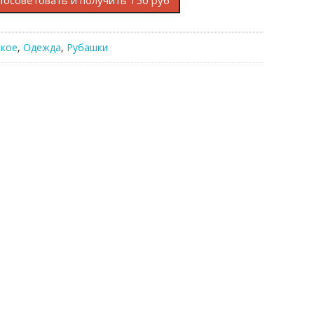
Посоветовать и получить 150 руб
кое
,
Одежда
,
Рубашки