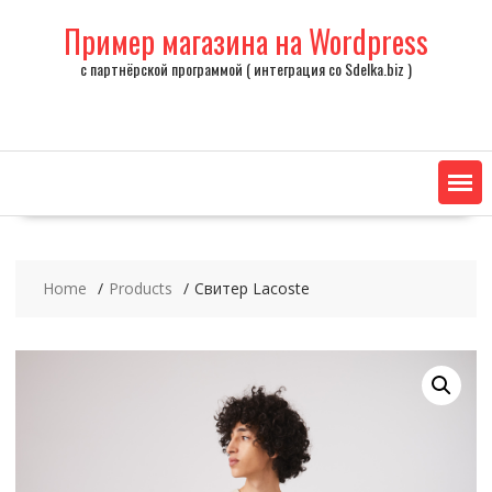
Skip
Пример магазина на Wordpress
to
content
с партнёрской программой ( интеграция со Sdelka.biz )
Home
Products
Свитер Lacoste