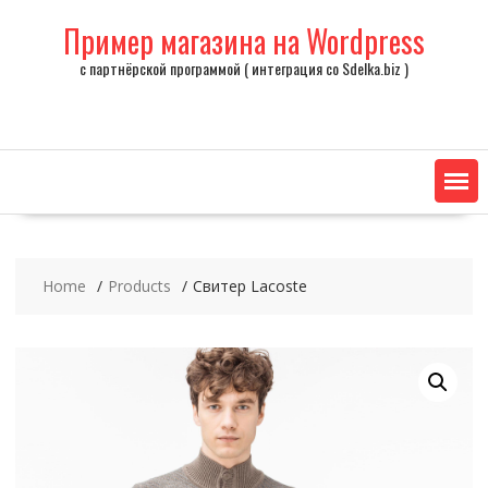
Skip
Пример магазина на Wordpress
to
content
с партнёрской программой ( интеграция со Sdelka.biz )
Home
Products
Свитер Lacoste