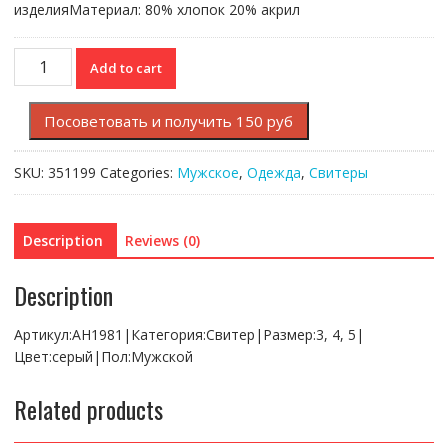
изделияМатериал: 80% хлопок 20% акрил
Свитер
Add to cart
Lacoste
quantity
Посоветовать и получить 150 руб
SKU:
351199
Categories:
Мужское
,
Одежда
,
Свитеры
Description
Reviews (0)
Description
Артикул:AH1981|Категория:Свитер|Размер:3, 4, 5|
Цвет:серый|Пол:Мужской
Related products