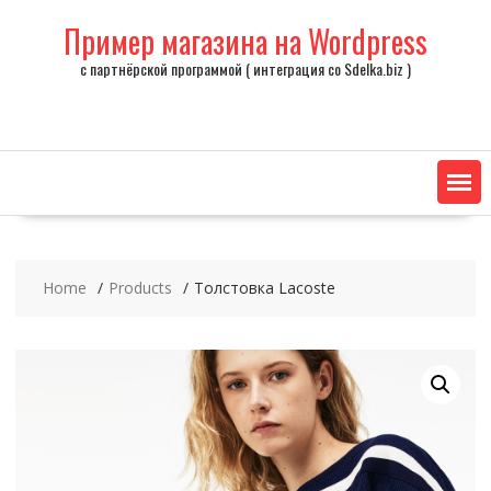
Skip
Пример магазина на Wordpress
to
content
с партнёрской программой ( интеграция со Sdelka.biz )
Home
Products
Толстовка Lacoste