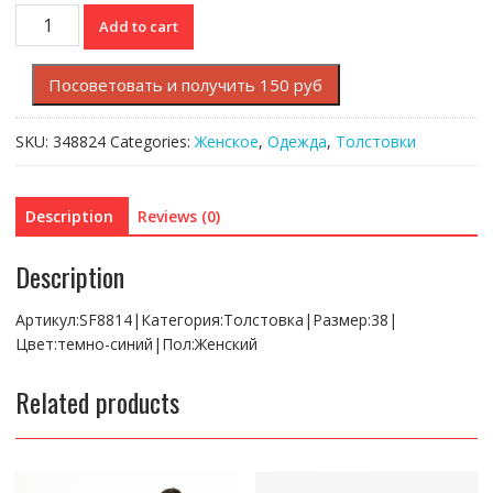
Толстовка
Add to cart
Lacoste
quantity
Посоветовать и получить 150 руб
SKU:
348824
Categories:
Женское
,
Одежда
,
Толстовки
Description
Reviews (0)
Description
Артикул:SF8814|Категория:Толстовка|Размер:38|
Цвет:темно-синий|Пол:Женский
Related products