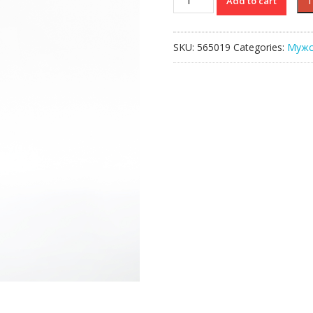
Add to cart
Lacoste
quantity
SKU:
565019
Categories:
Мужс