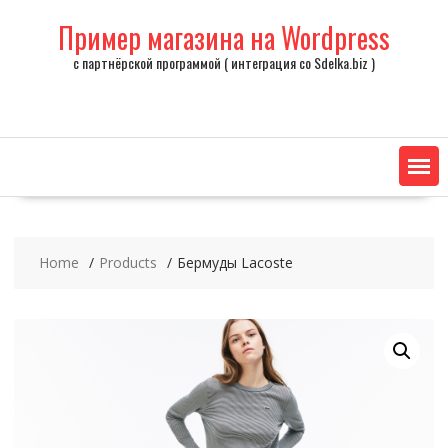
Skip
Пример магазина на Wordpress
to
content
с партнёрской программой ( интеграция со Sdelka.biz )
Home
Products
Бермуды Lacoste