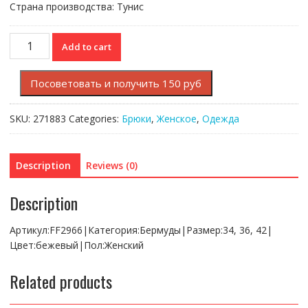
Страна производства: Тунис
Бермуды
Add to cart
Lacoste
quantity
Посоветовать и получить 150 руб
SKU:
271883
Categories:
Брюки
,
Женское
,
Одежда
Description
Reviews (0)
Description
Артикул:FF2966|Категория:Бермуды|Размер:34, 36, 42|
Цвет:бежевый|Пол:Женский
Related products