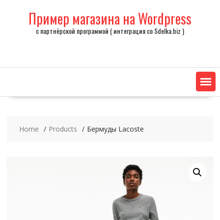
Skip
Пример магазина на Wordpress
to
content
с партнёрской программой ( интеграция со Sdelka.biz )
Home
Products
Бермуды Lacoste