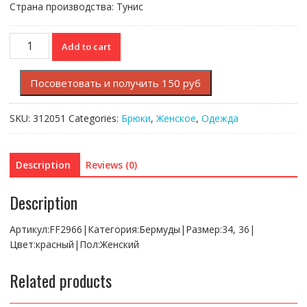
Страна производства: Тунис
Бермуды
Add to cart
Lacoste
quantity
Посоветовать и получить 150 руб
SKU:
312051
Categories:
Брюки
,
Женское
,
Одежда
Description
Reviews (0)
Description
Артикул:FF2966|Категория:Бермуды|Размер:34, 36|
Цвет:красный|Пол:Женский
Related products