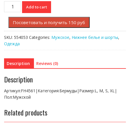
Бермуды
Add to cart
Lacoste
L!VE
Посоветовать и получить 150 руб
quantity
SKU:
554053
Categories:
Мужское
,
Нижнее белье и шорты
,
Одежда
Description
Reviews (0)
Description
Артикул:FH4561|Категория:Бермуды|Размер:L, M, S, XL|
Пол:Мужской
Related products