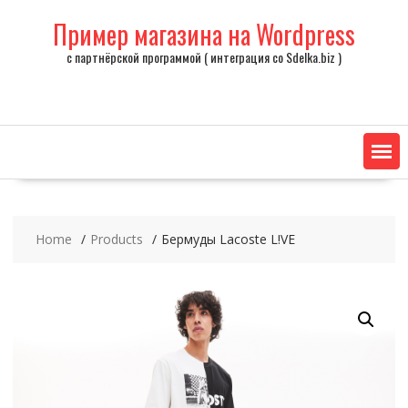
Skip
Пример магазина на Wordpress
to
content
с партнёрской программой ( интеграция со Sdelka.biz )
Home
Products
Бермуды Lacoste L!VE