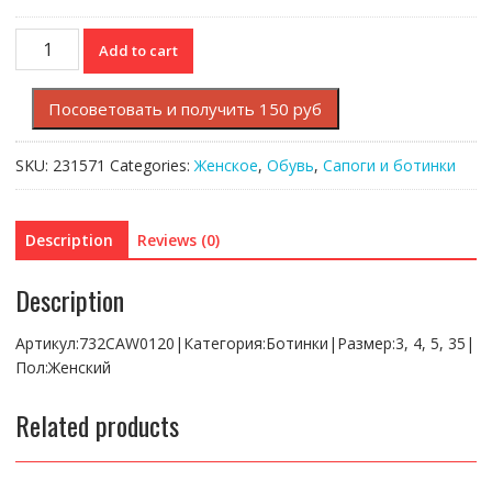
Ботинки
Add to cart
Lacoste
quantity
Посоветовать и получить 150 руб
SKU:
231571
Categories:
Женское
,
Обувь
,
Сапоги и ботинки
Description
Reviews (0)
Description
Артикул:732CAW0120|Категория:Ботинки|Размер:3, 4, 5, 35|
Пол:Женский
Related products