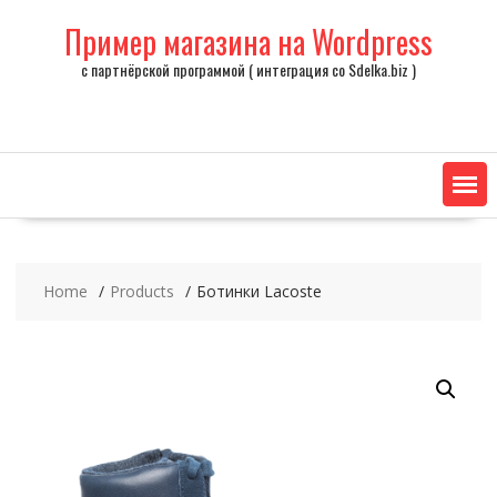
Skip
Пример магазина на Wordpress
to
content
с партнёрской программой ( интеграция со Sdelka.biz )
Home
Products
Ботинки Lacoste