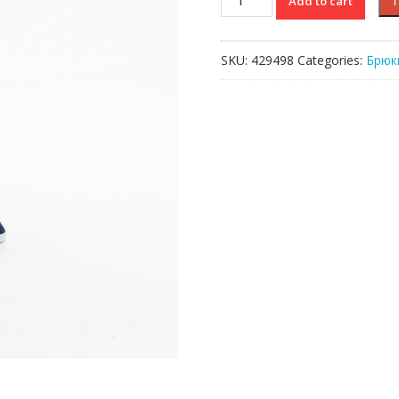
Add to cart
Lacoste
quantity
SKU:
429498
Categories:
Брюк