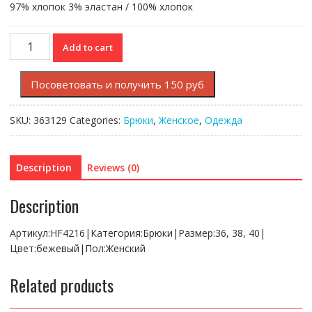
97% хлопок 3% эластан / 100% хлопок
Брюки
Add to cart
Lacoste
quantity
Посоветовать и получить 150 руб
SKU:
363129
Categories:
Брюки
,
Женское
,
Одежда
Description
Reviews (0)
Description
Артикул:HF4216|Категория:Брюки|Размер:36, 38, 40|
Цвет:бежевый|Пол:Женский
Related products