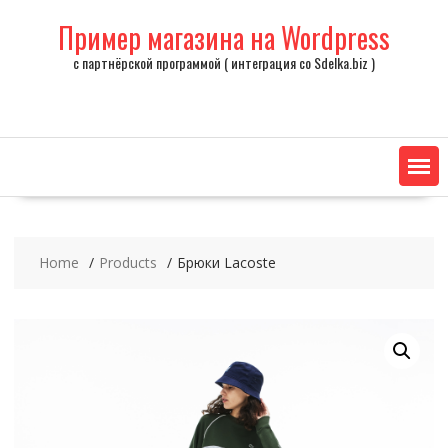
Skip
Пример магазина на Wordpress
to
content
с партнёрской программой ( интеграция со Sdelka.biz )
Home
Products
Брюки Lacoste