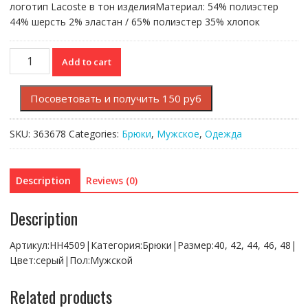
логотип Lacoste в тон изделияМатериал: 54% полиэстер
44% шерсть 2% эластан / 65% полиэстер 35% хлопок
Брюки
Add to cart
Lacoste
quantity
Посоветовать и получить 150 руб
SKU:
363678
Categories:
Брюки
,
Мужское
,
Одежда
Description
Reviews (0)
Description
Артикул:HH4509|Категория:Брюки|Размер:40, 42, 44, 46, 48|
Цвет:серый|Пол:Мужской
Related products