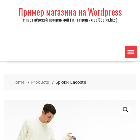
Skip
Пример магазина на Wordpress
to
content
с партнёрской программой ( интеграция со Sdelka.biz )
Home
Products
Брюки Lacoste