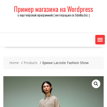
Skip
Пример магазина на Wordpress
to
content
с партнёрской программой ( интеграция со Sdelka.biz )
Home
Products
Брюки Lacoste Fashion Show