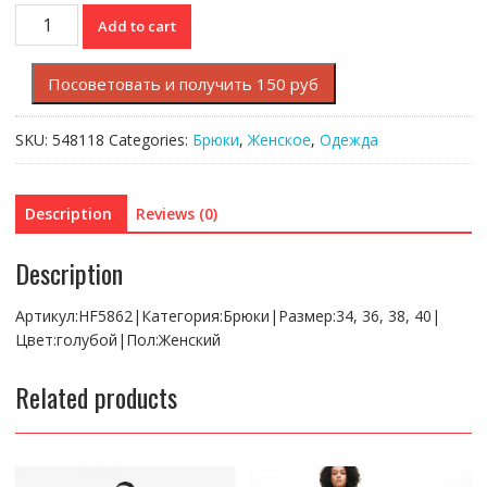
Брюки
Add to cart
Lacoste
L!VE
Посоветовать и получить 150 руб
quantity
SKU:
548118
Categories:
Брюки
,
Женское
,
Одежда
Description
Reviews (0)
Description
Артикул:HF5862|Категория:Брюки|Размер:34, 36, 38, 40|
Цвет:голубой|Пол:Женский
Related products