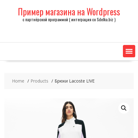
Skip
Пример магазина на Wordpress
to
content
с партнёрской программой ( интеграция со Sdelka.biz )
Home
Products
Брюки Lacoste L!VE