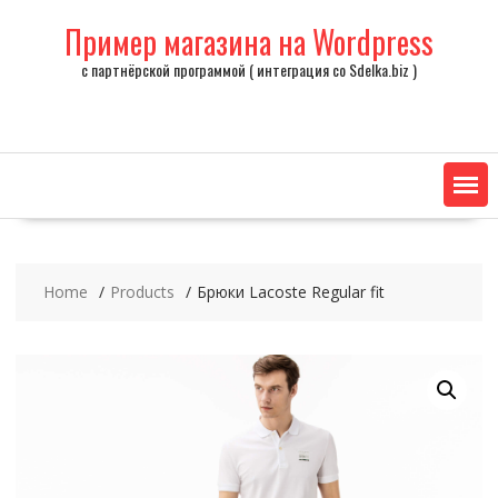
Skip
Пример магазина на Wordpress
to
content
с партнёрской программой ( интеграция со Sdelka.biz )
Home
Products
Брюки Lacoste Regular fit