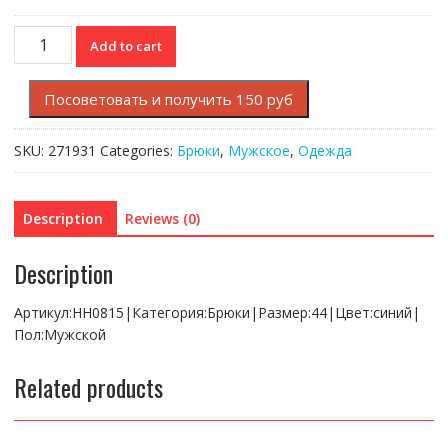
Брюки
Add to cart
Lacoste
Regular
Посоветовать и получить 150 руб
fit
quantity
SKU:
271931
Categories:
Брюки
,
Мужское
,
Одежда
Description
Reviews (0)
Description
Артикул:HH0815|Категория:Брюки|Размер:44|Цвет:синий|
Пол:Мужской
Related products