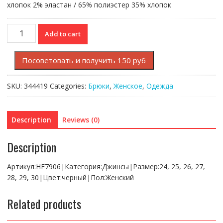
хлопок 2% эластан / 65% полиэстер 35% хлопок
Джинсы
Add to cart
Lacoste
quantity
Посоветовать и получить 150 руб
SKU:
344419
Categories:
Брюки
,
Женское
,
Одежда
Description
Reviews (0)
Description
Артикул:HF7906|Категория:Джинсы|Размер:24, 25, 26, 27,
28, 29, 30|Цвет:черный|Пол:Женский
Related products