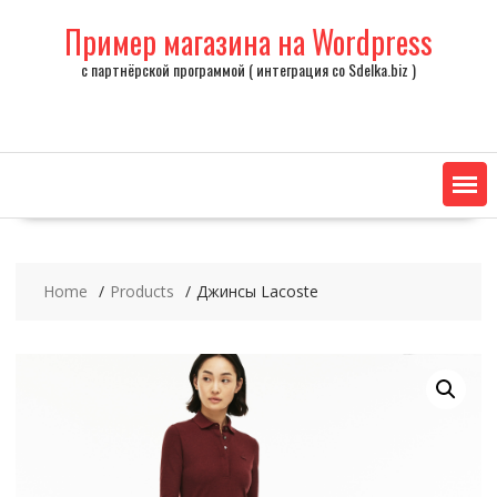
Skip
Пример магазина на Wordpress
to
content
с партнёрской программой ( интеграция со Sdelka.biz )
Home
Products
Джинсы Lacoste