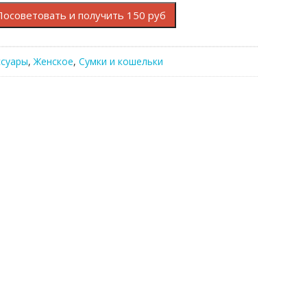
Посоветовать и получить 150 руб
ссуары
,
Женское
,
Сумки и кошельки