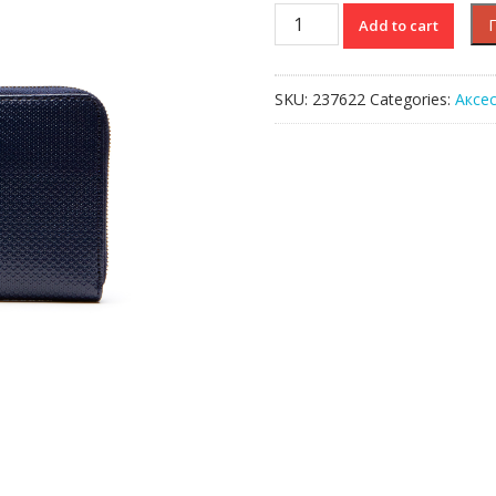
Кошелек
Add to cart
Lacoste
CHANTACO
quantity
SKU:
237622
Categories:
Аксе