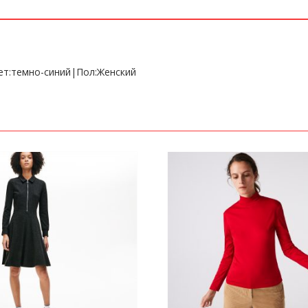
ет:темно-синий|Пол:Женский