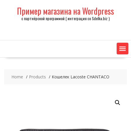
Skip
Пример магазина на Wordpress
to
content
с партнёрской программой ( интеграция со Sdelka.biz )
Home
Products
Кошелек Lacoste CHANTACO