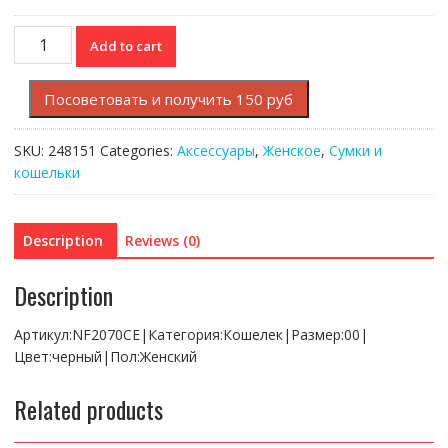
Кошелек
Add to cart
Lacoste
CHANTACO
Посоветовать и получить 150 руб
quantity
SKU:
248151
Categories:
Аксессуары
,
Женское
,
Сумки и
кошельки
Description
Reviews (0)
Description
Артикул:NF2070CE|Категория:Кошелек|Размер:00|
Цвет:черный|Пол:Женский
Related products