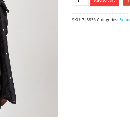
Add to cart
Lacoste
quantity
SKU:
748836
Categories:
Верх