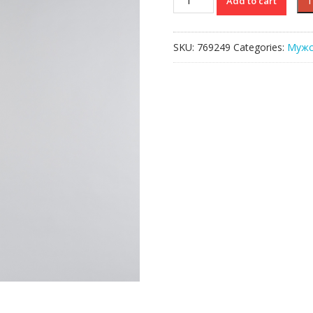
Add to cart
белье
Lacoste
quantity
SKU:
769249
Categories:
Мужс