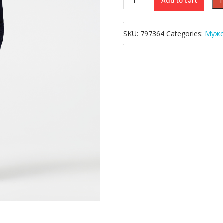
Add to cart
белье
Lacoste
quantity
SKU:
797364
Categories:
Мужс