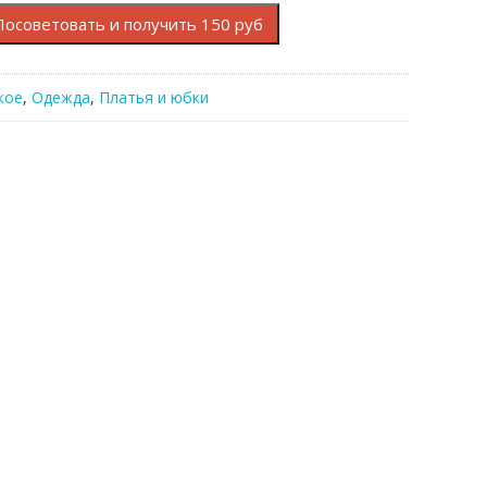
Посоветовать и получить 150 руб
кое
,
Одежда
,
Платья и юбки