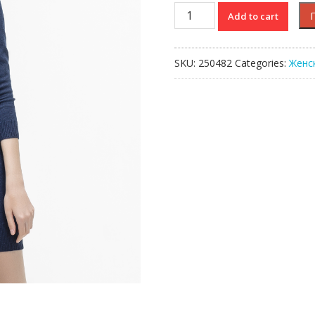
Платье
Add to cart
Lacoste
quantity
SKU:
250482
Categories:
Женс