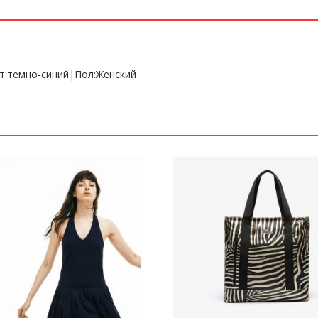
ет:темно-синий|Пол:Женский