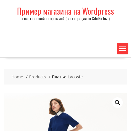
Skip
Пример магазина на Wordpress
to
content
с партнёрской программой ( интеграция со Sdelka.biz )
Home
Products
Платье Lacoste