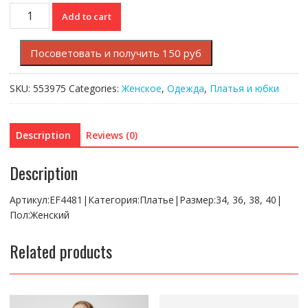
Платье
Add to cart
Lacoste
quantity
Посоветовать и получить 150 руб
SKU:
553975
Categories:
Женское
,
Одежда
,
Платья и юбки
Description
Reviews (0)
Description
Артикул:EF4481|Категория:Платье|Размер:34, 36, 38, 40|
Пол:Женский
Related products