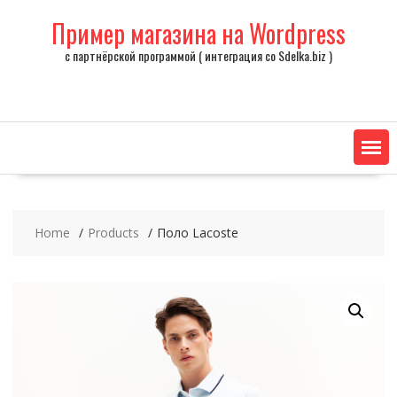
Skip
Пример магазина на Wordpress
to
content
с партнёрской программой ( интеграция со Sdelka.biz )
Home
Products
Поло Lacoste