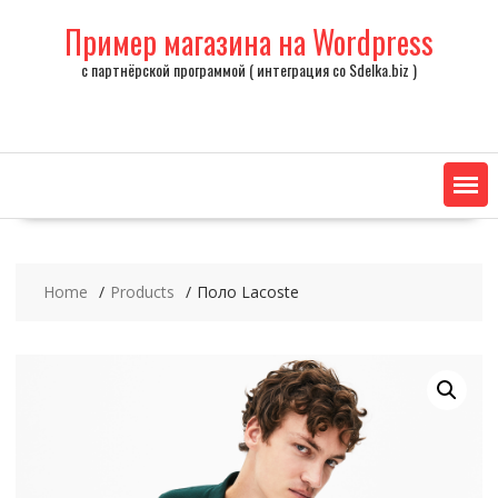
Skip
Пример магазина на Wordpress
to
content
с партнёрской программой ( интеграция со Sdelka.biz )
Home
Products
Поло Lacoste