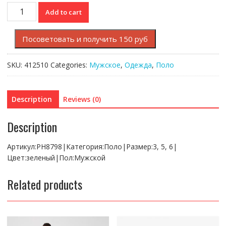
Поло
Add to cart
Lacoste
quantity
Посоветовать и получить 150 руб
SKU:
412510
Categories:
Мужское
,
Одежда
,
Поло
Description
Reviews (0)
Description
Артикул:PH8798|Категория:Поло|Размер:3, 5, 6|
Цвет:зеленый|Пол:Мужской
Related products