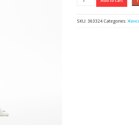
Add to cart
Lacoste
quantity
SKU:
363324
Categories:
Женс