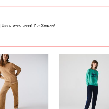
42|Цвет:темно-синий|Пол:Женский