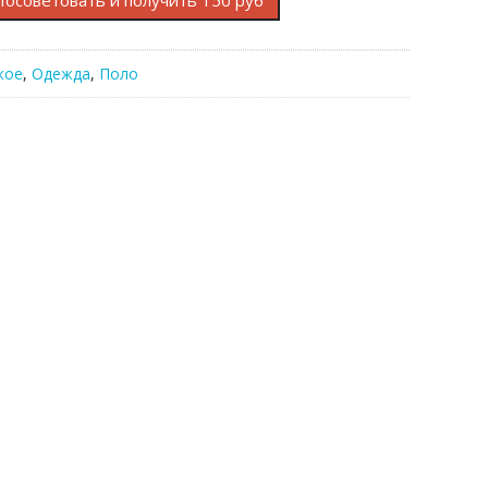
Посоветовать и получить 150 руб
кое
,
Одежда
,
Поло