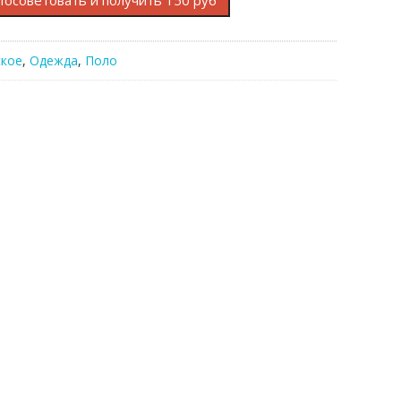
Посоветовать и получить 150 руб
кое
,
Одежда
,
Поло