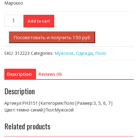
Марокко
Поло
Add to cart
Lacoste
Regular
Посоветовать и получить 150 руб
fit
quantity
SKU:
312223
Categories:
Мужское
,
Одежда
,
Поло
Description
Reviews (0)
Description
Артикул:PH3151|Категория:Поло|Размер:3, 5, 6, 7|
Цвет:темно-синий|Пол:Мужской
Related products