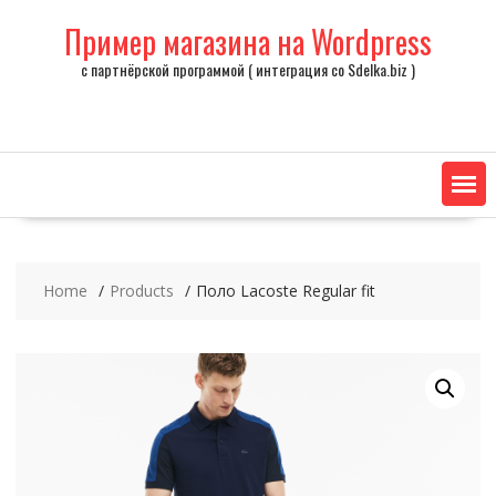
Skip
Пример магазина на Wordpress
to
content
с партнёрской программой ( интеграция со Sdelka.biz )
Home
Products
Поло Lacoste Regular fit