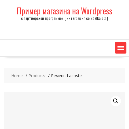
Skip
Пример магазина на Wordpress
to
content
с партнёрской программой ( интеграция со Sdelka.biz )
Home
Products
Ремень Lacoste