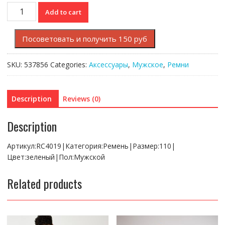
Ремень
Add to cart
Lacoste
quantity
Посоветовать и получить 150 руб
SKU:
537856
Categories:
Аксессуары
,
Мужское
,
Ремни
Description
Reviews (0)
Description
Артикул:RC4019|Категория:Ремень|Размер:110|
Цвет:зеленый|Пол:Мужской
Related products