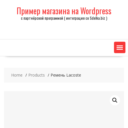
Skip
Пример магазина на Wordpress
to
content
с партнёрской программой ( интеграция со Sdelka.biz )
Home
Products
Ремень Lacoste