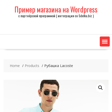
Skip
Пример магазина на Wordpress
to
content
с партнёрской программой ( интеграция со Sdelka.biz )
Home
Products
Рубашка Lacoste