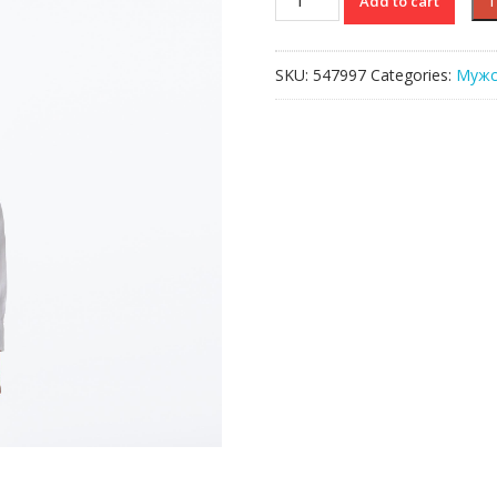
Add to cart
Lacoste
quantity
SKU:
547997
Categories:
Мужс