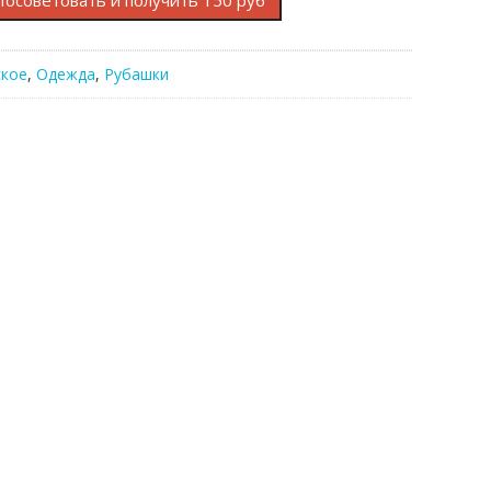
Посоветовать и получить 150 руб
кое
,
Одежда
,
Рубашки