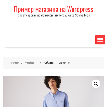
Skip
Пример магазина на Wordpress
to
content
с партнёрской программой ( интеграция со Sdelka.biz )
Home
Products
Рубашка Lacoste