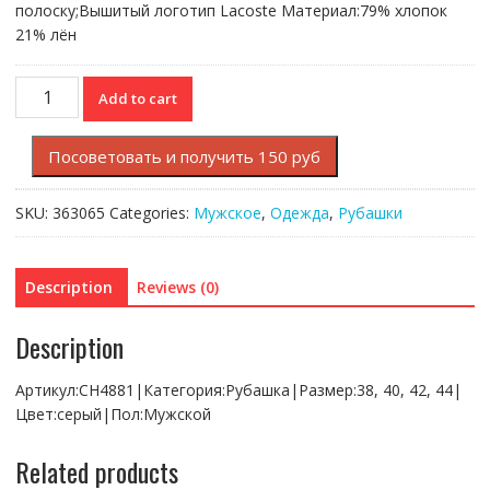
полоску;Вышитый логотип Lacoste Материал:79% хлопок
21% лён
Рубашка
Add to cart
Lacoste
quantity
Посоветовать и получить 150 руб
SKU:
363065
Categories:
Мужское
,
Одежда
,
Рубашки
Description
Reviews (0)
Description
Артикул:CH4881|Категория:Рубашка|Размер:38, 40, 42, 44|
Цвет:серый|Пол:Мужской
Related products