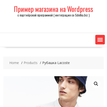
Skip
Пример магазина на Wordpress
to
content
с партнёрской программой ( интеграция со Sdelka.biz )
Home
Products
Рубашка Lacoste