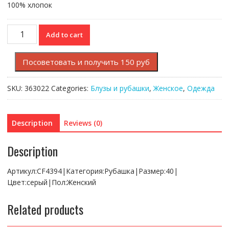
100% хлопок
Рубашка
Add to cart
Lacoste
quantity
Посоветовать и получить 150 руб
SKU:
363022
Categories:
Блузы и рубашки
,
Женское
,
Одежда
Description
Reviews (0)
Description
Артикул:CF4394|Категория:Рубашка|Размер:40|
Цвет:серый|Пол:Женский
Related products