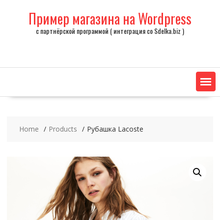
Skip
Пример магазина на Wordpress
to
content
с партнёрской программой ( интеграция со Sdelka.biz )
Home
Products
Рубашка Lacoste