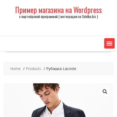
Skip
Пример магазина на Wordpress
to
content
с партнёрской программой ( интеграция со Sdelka.biz )
Home
Products
Рубашка Lacoste