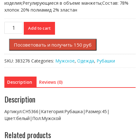
изделия;Регулирующиеся в объеме манжеты;Состав: 78%
хлопок 20% полиамид 2% эластан
Рубашка
Add to cart
Lacoste
quantity
Посоветовать и получить 150 руб
SKU:
383276
Categories:
Мужское
,
Одежда
,
Рубашки
Description
Reviews (0)
Description
Артикул:CH5366|Категория:Рубашка|Размер:45|
Цвет:белый|Пол:Мужской
Related products