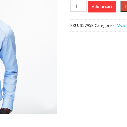
Рубашка
Add to cart
Lacoste
quantity
SKU:
357958
Categories:
Мужс