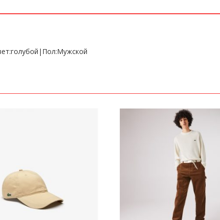
вет:голубой|Пол:Мужской